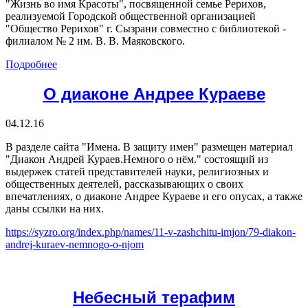
"Жизнь во имя Красоты", посвященной семье Рерихов,
реализуемой Городской общественной организацией
"Общество Рерихов" г. Сызрани совместно с библиотекой -
филиалом № 2 им. В. В. Маяковского.
Подробнее
О диаконе Андрее Кураеве
04.12.16
В разделе сайта "Имена. В защиту имен" размещен материал
"Диакон Андрей Кураев.Немного о нём." состоящий из
выдержек статей представителей науки, религиозных и
общественных деятелей, рассказывающих о своих
впечатлениях, о диаконе Андрее Кураеве и его опусах, а также
даны ссылки на них.
https://syzro.org/index.php/names/11-v-zashchitu-imjon/79-diakon-
andrej-kuraev-nemnogo-o-njom
Небесный терафим