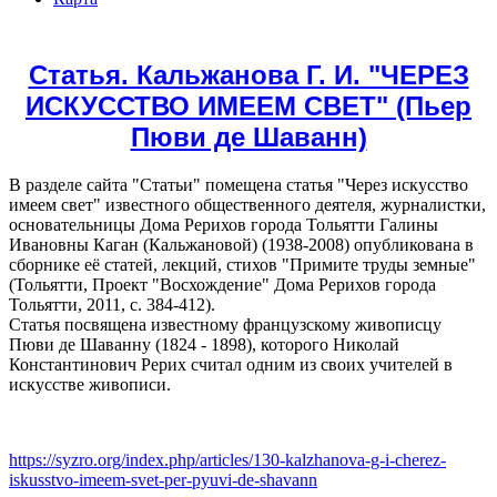
Статья. Кальжанова Г. И. "ЧЕРЕЗ
ИСКУССТВО ИМЕЕМ СВЕТ" (Пьер
Пюви де Шаванн)
В разделе сайта "Статьи" помещена статья "Через искусство
имеем свет" известного общественного деятеля, журналистки,
основательницы Дома Рерихов города Тольятти Галины
Ивановны Каган (Кальжановой) (1938-2008) опубликована в
сборнике её статей, лекций, стихов "Примите труды земные"
(Тольятти, Проект "Восхождение" Дома Рерихов города
Тольятти, 2011, с. 384-412).
Статья посвящена известному французскому живописцу
Пюви де Шаванну (1824 - 1898), которого Николай
Константинович Рерих считал одним из своих учителей в
искусстве живописи.
https://syzro.org/index.php/articles/130-kalzhanova-g-i-cherez-
iskusstvo-imeem-svet-per-pyuvi-de-shavann