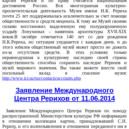
картин Рерихов и по праву считается национальным
достоянием России. Вся многогранная культурно-
просветительская деятельность Музея имени Н.К. Рериха
почти 25 лет поддерживалась исключительно за счет помощи
общественности и средств мецената. К тому же Музей своими
силами восстановил выделенную ему полуразрушенную
усадьбу Лопухиных – памятник архитектуры XVII-XIX
веков.В октябре отмечается 140 лет со дня рождения
Н.К.Рериха, но ситуация ухудшается с каждым днем, и до
этого юбилея общественный музей может просто не дожить
из-за отсутствия средств. В этих условиях только
неравнодушная к культурному наследию своей страны
общественность способна сохранить наследие Рерихов и
музей мирового значения. Вы также можете внести свой
посильный вклад в спасение музея:
http://www.icr.su/rus/contacts/accounts.php
Заявление Международного
Центра Рерихов от 11.06.2014
Заявление Международного Центра Рерихов по поводу
распространенной Министерством культуры РФ информации
в отношении коллекции картин, принадлежавшей С.Н.
Рериху, и его волеизъявления в отношении переданного им в