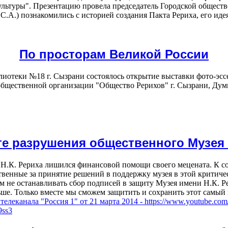
льтуры". Презентацию провела председатель Городской обществ
С.А.) познакомились с историей создания Пакта Рериха, его ид
По просторам Великой России
блиотеки №18 г. Сызрани состоялось открытие выставки фото-эс
общественной организации "Общество Рерихов" г. Сызрани, Дум
те разрушения общественного Музея и
Н.К. Рериха лишился финансовой помощи своего мецената. К со
твенные за принятие решений в поддержку музея в этой критиче
м не останавливать сбор подписей в защиту Музея имени Н.К. Ре
больше. Только вместе мы сможем защитить и сохранить этот сам
еканала "Россия 1" от 21 марта 2014 - https://www.youtube.com
ss3