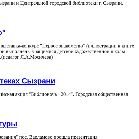
ызрани и Центральной городской библиотеки г. Сызрани.
о"
сь выставка-конкурс "Первое знакомство" (иллюстрации к книге
вой выполнены учащимися детской художественной школы
(педагог Л.А.Мосичева)
отеках Сызрани
ийская акция "Библионочь - 2014". Городская общественная
ьтуры
зования" пос. Варламово прошла презентация