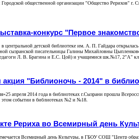
 Городской общественной организации "Общество Рерихов" г. С
ыставка-конкурс "Первое знакомств
г. в центральной детской библиотеке им. А. П. Гайдара открыла
естной сызранской писательницы Галины Михайловны Цыпленко
оги Л. В. Брагина и Е.С. Цой) и учащимися шк.№17, 2"А" кл.
 акция "Библионочь - 2014" в библи
25 апреля 2014 года в библиотеках г.Сызрани прошла Всеросс
в этом событии в библиотеках №2 и №18.
кте Рериха во Всемирный день Кул
а отмечается Всемирный день Культуры, в ГБОУ СОШ "Центр обра