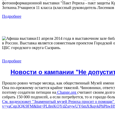
фотоинформационной выставки "Пакт Рериха - пакт защиты Ку
Зоткина.Учащиеся 11 класса (классный руководитель Лисенков 
Подробнее
11 апреля 2014 года в выставочном зале би
в России. Выставка является совместным проектом Городской 
ЦБС городского округа Сызрань.
Подробнее
Новости о кампании "Не допусти
Прошло ровно четыре месяца, как общественный Музей имени 
Она по-прежнему остается крайне тяжелой. Чиновники, ответс
поэтому создатели петиции на
Change.org
считают своим долго
собрать 150 000 подписей, а если потребуется, то и гораздо 
См. видеосюжет "Знаменитый музей Рериха просит о помощи" тел
v=yaCgp3QK9FM&list=PL8reKOYdZsrywUY6mXfkqvkPhPhwH9