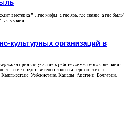
быль
дит выставка "…где мифы, а где явь, где сказка, а где быль"
 г. Сызрани.
но-культурных организаций в
Жерихова приняли участие в работе совместного совещания
и участие представители около ста рериховских и
, Кыргызстана, Узбекистана, Канады, Австрии, Болгарии,