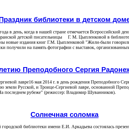
Праздник библиотеки в детском дом
 года в день, когда в нашей стране отмечается Всероссийский д
ызранской детской писательницы Г. М. Цыпленковой в библиот
ны новые издания книг Г.М. Цыпленковой "Жили-были говорилки
и получили на память фотографии с выставок, организованных 
-летию Преподобного Сергия Радоне
16 мая 2014 г. в день рождения Преподобного Сер
ю земли Русской, и Троице-Сергиевой лавре, основанной Преп
На последнем рубеже" (режиссер: Владимир Шуванников).
Солнечная соломка
ой городской библиотеки имени Е.И. Аркадьева состоялась през