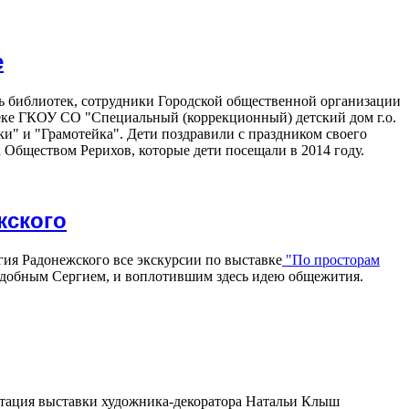
е
ень библиотек, сотрудники Городской общественной организации
еке ГКОУ СО "Специальный (коррекционный) детский дом г.о.
" и "Грамотейка". Дети поздравили с праздником своего
Обществом Рерихов, которые дети посещали в 2014 году.
жского
гия Радонежского все экскурсии по выставке
"По просторам
одобным Сергием, и воплотившим здесь идею общежития.
ентация выставки художника-декоратора Натальи Клыш