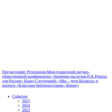
Предыдущий: Резолюция Международной научно-
общественной конференции «Значение наследия Н.К.Рериха
для России»
Назад
Следующий: «Мы – дети Космоса» в
проекте «Классные библиоистории»
Вперед
События
2025
2024
2023