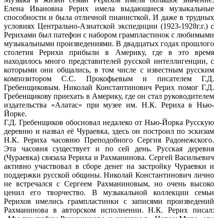
Елена Ивановна Рерих имела выдающиеся музыкальные
способности и была отличной пианисткой. И даже в трудных
условиях Центрально-Азиатской экспедиции (1923-1928г.г.) с
Рерихами был патефон с набором грампластинок с любимыми
музыкальными произведениями. В двадцатых годах прошлого
столетия Рерихи прибыли в Америку, где в это время
находилось много представителей русской интеллигенции, с
которыми они общались, в том числе с известным русским
композитором С.С. Прокофьевым и писателем Г.Д.
Гребенщиковым. Николай Константинович Рерих помог Г.Д.
Гребенщикову приехать в Америку, где он стал руководителем
издательства «Алатас» при музее им. Н.К. Рериха в Нью-
Йорке.
Г.Д. Гребенщиков обосновал недалеко от Нью-Йорка Русскую
деревню и назвал её Чураевка, здесь он построил по эскизам
Н.К. Рериха часовню Преподобного Сергия Радонежского.
Эта часовня существует и по сей день. Русская деревня
(Чураевка) связала Рериха и Рахманинова. Сергей Васильевич
активно участвовал в сборе денег на застройку Чураевки и
поддержки русской общины. Николай Константинович лично
не встречался с Сергеем Рахманиновым, но очень высоко
ценил его творчество. В музыкальной коллекции семьи
Рерихов имелись грампластинки с записями произведений
Рахманинова в авторском исполнении. Н.К. Рерих писал: