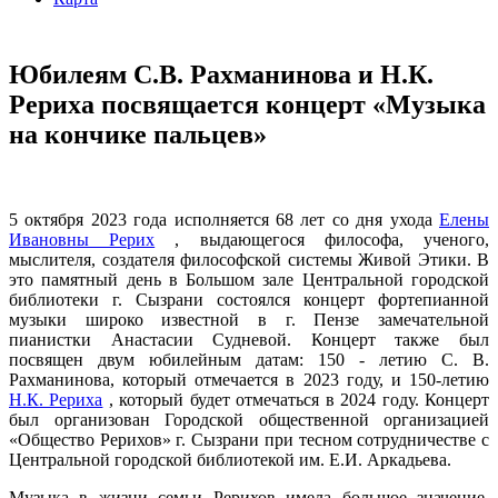
Юбилеям С.В. Рахманинова и Н.К.
Рериха посвящается концерт «Музыка
на кончике пальцев»
5 октября 2023 года исполняется 68 лет со дня ухода
Елены
Ивановны Рерих
, выдающегося философа, ученого,
мыслителя, создателя философской системы Живой Этики. В
это памятный день в Большом зале Центральной городской
библиотеки г. Сызрани состоялся концерт фортепианной
музыки широко известной в г. Пензе замечательной
пианистки Анастасии Судневой. Концерт также был
посвящен двум юбилейным датам: 150 - летию С. В.
Рахманинова, который отмечается в 2023 году, и 150-летию
Н.К. Рериха
, который будет отмечаться в 2024 году. Концерт
был организован Городской общественной организацией
«Общество Рерихов» г. Сызрани при тесном сотрудничестве с
Центральной городской библиотекой им. Е.И. Аркадьева.
Музыка в жизни семьи Рерихов имела большое значение.