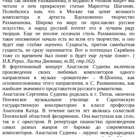
«Мы так любим Рахманинова, и недавно в «Новом Мире» мы
читали о нем прекрасную статью Мариэтты Шагинян.
Полюбилось нам, что в Москве так ценят великого
композитора и артиста. Вдохновенно творчество
Рахманинова. Широко по миру он прославлял русское
искусство, и народ русский почтит его в лучшем ряду
творцов. Еще не вполне осознали стиль Рахманинова, но
такое неизменное начало есть во всем его творчестве, и оно
будет еще глубже оценено. Сущность, притом самобытная
сущность, не сразу оценивается. Вот и потенциал Скрябина
тоже со временем был понят и будет еще лучше понят».
(
Н.К.Рерих. Листы Дневника, т.III, стр.162).
В фортепианный концерт Анастасия Суднева включила
произведения своих любимых композиторов одного
направления в музыке «романтизм» - Ф.Шопена, как
основоположника этого направления, и С. Рахманинова, как
наиболее значимого представителя русского романтизма.
Анастасия Сергеевна Суднева родилась в г. Пенза, окончила
Пензенское музыкальное училище и Саратовскую
государственную консерваторию в классе профессора
Анатолия Катца. В течение шести лет являлась солисткой
Пензенской областной филармонии. Она выступала как соло,
так и с оркестром. В репертуаре пианистки произведения
самых разных жанров от барокко до современных
композиторов. Анастасия Суднева - лауреат международных