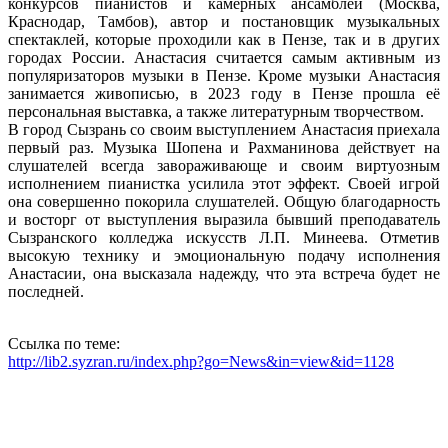
конкурсов пианистов и камерных ансамблей (Москва,
Краснодар, Тамбов), автор и постановщик музыкальных
спектаклей, которые проходили как в Пензе, так и в других
городах России. Анастасия считается самым активным из
популяризаторов музыки в Пензе. Кроме музыки Анастасия
занимается живописью, в 2023 году в Пензе прошла её
персональная выставка, а также литературным творчеством.
В город Сызрань со своим выступлением Анастасия приехала
первый раз. Музыка Шопена и Рахманинова действует на
слушателей всегда завораживающе и своим виртуозным
исполнением пианистка усилила этот эффект. Своей игрой
она совершенно покорила слушателей. Общую благодарность
и восторг от выступления выразила бывший преподаватель
Сызранского колледжа искусств Л.П. Минеева. Отметив
высокую технику и эмоциональную подачу исполнения
Анастасии, она высказала надежду, что эта встреча будет не
последней.
Ссылка по теме:
http://lib2.syzran.ru/index.php?go=News&in=view&id=1128