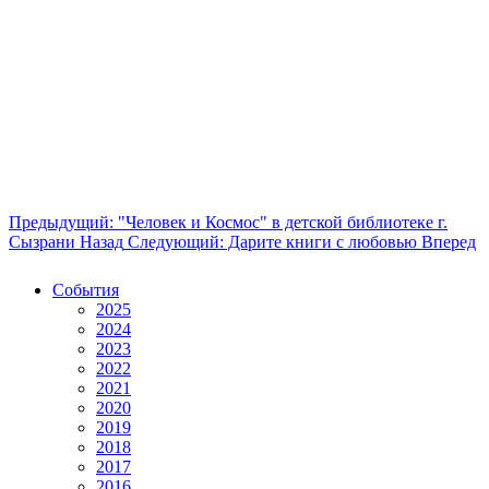
Предыдущий: "Человек и Космос" в детской библиотеке г.
Сызрани
Назад
Следующий: Дарите книги с любовью
Вперед
События
2025
2024
2023
2022
2021
2020
2019
2018
2017
2016