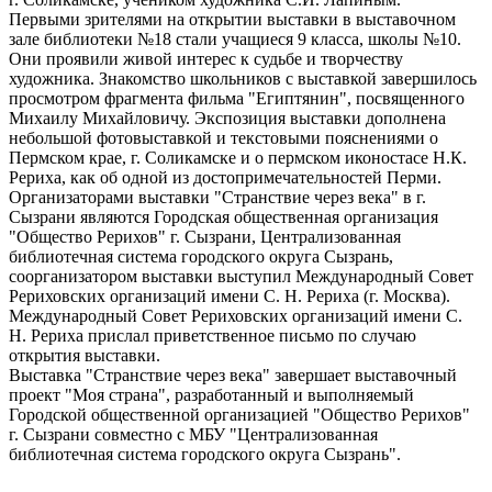
Первыми зрителями на открытии выставки в выставочном
зале библиотеки №18 стали учащиеся 9 класса, школы №10.
Они проявили живой интерес к судьбе и творчеству
художника. Знакомство школьников с выставкой завершилось
просмотром фрагмента фильма "Египтянин", посвященного
Михаилу Михайловичу. Экспозиция выставки дополнена
небольшой фотовыставкой и текстовыми пояснениями о
Пермском крае, г. Соликамске и о пермском иконостасе Н.К.
Рериха, как об одной из достопримечательностей Перми.
Организаторами выставки "Странствие через века" в г.
Сызрани являются Городская общественная организация
"Общество Рерихов" г. Сызрани, Централизованная
библиотечная система городского округа Сызрань,
соорганизатором выставки выступил Международный Совет
Рериховских организаций имени С. Н. Рериха (г. Москва).
Международный Совет Рериховских организаций имени С.
Н. Рериха прислал приветственное письмо по случаю
открытия выставки.
Выставка "Странствие через века" завершает выставочный
проект "Моя страна", разработанный и выполняемый
Городской общественной организацией "Общество Рерихов"
г. Сызрани совместно с МБУ "Централизованная
библиотечная система городского округа Сызрань".