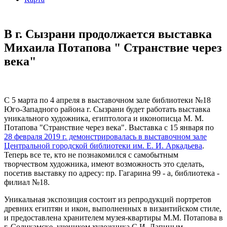
В г. Сызрани продолжается выставка
Михаила Потапова " Странствие через
века"
C 5 марта по 4 апреля в выставочном зале библиотеки №18
Юго-Западного района г. Сызрани будет работать выставка
уникального художника, египтолога и иконописца М. М.
Потапова "Странствие через века". Выставка с 15 января по
28 февраля 2019 г. демонстрировалась в выставочном зале
Центральной городской библиотеки им. Е. И. Аркадьева
.
Теперь все те, кто не познакомился с самобытным
творчеством художника, имеют возможность это сделать,
посетив выставку по адресу: пр. Гагарина 99 - а, библиотека -
филиал №18.
Уникальная экспозиция состоит из репродукций портретов
древних египтян и икон, выполненных в византийском стиле,
и предоставлена хранителем музея-квартиры М.М. Потапова в
г. Соликамске, учеником художника С.И. Лапиным.