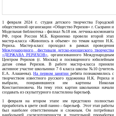
1 февраля 2024 г. студия детского творчества Городской
общественной организации «Общество Рерихов» г. Сызрани и
Модельная библиотека - филиал №18 им. летчика-космонавта
РФ, героя России М.Б. Корниенко провели второй этап
мастер-класса «Живопись в объеме» по темам картин Н.К.
Рериха. Мастер-класс проходил в рамках проведения
Международного фестиваля детско-юношеского творчества
«ДЕРЖАВА РЕРИХОВ»
, организованного Международным
Центром Рерихов (г. Москва) и посвященного юбилейным
датам семьи Рерихов. В работе мастер-класса приняли
активное участие школьники 7 б класса школы №10 (учитель
Е.А. Алашеева).
На первом занятии
ребята познакомились с
творчеством известного русского художника Н.К. Рериха и
выбрали, понравившиеся им картины Николая
Константиновича. На тему этих картин школьники начали
создавать из скульптурного пластилина барельеф.
1 февраля на втором этапе им предстояло полностью
проработать в цвете свой панно – барельеф. Этот этап работы
был наиболее ответственным и сложным. Он потребовал
наибольшей сосредоточенности и тщательной проработки