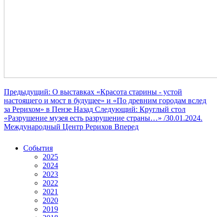
Предыдущий: О выставках «Красота старины - устой
настоящего и мост в будущее» и «По древним городам вслед
за Рерихом» в Пензе
Назад
Следующий: Круглый стол
«Разрушение музея есть разрушение страны…» /30.01.2024.
Международный Центр Рерихов
Вперед
События
2025
2024
2023
2022
2021
2020
2019