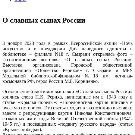
О славных сынах России
3 ноября 2023 года в рамках Всероссийской акции «Ночь
искусств» и в преддверии Дня народного единства в
библиотеке – филиале N18 г. Сызрани открылась фото –
экспозиционная выставка «О славных сынах России».
Выставка организована Городской общественной
организацией «Общество Рерихов» г. Сызрани и МБУ
Модельной библиотекой-филиалом №18 им. летчика-
космонавта РФ, героя России М.Б. Корниенко.
Основным лейтмотивом выставки «О славных сынах России»
явились слова Н.К. Рериха, написанные им в 1943 году в
статье «Крылья победы»: «Победоносная хартия вписана в
русскую историю». Эта статья входит в экспозицию выставки
вместе с репродукциями картин Николая Константиновича,
созданных им в годы Великой Отечественной войны (1941-
1945 гг.) и посвященных «подвигу русского народа» (статья
«Крылья победы»).
Выставка рассказывает о славных победах русского воинства