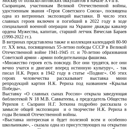
Москву от польско-литовских оккупантов в начале XVII в.
Сызранцам, участникам Великой Отечественной войны,
удостоенным звания «Героя Советского Союза», посвящена
одна из витринных экспозиций выставки. В число этих
славных героев включен и погибший в 2022 году в ходе
специальной военной операции на Украине дважды кавалер
ордена Мужества, капитан, старший летчик Вячеслав Бараев
(1990-2022 гг.).
В витринах представлена также и коллекция календарей 80-90
гг. ХХ века, посвященных 55-летию победы СССР в Великой
Отечественной войне 1941-1945 гг. и 70-летию образования
Советской армии - армии победительницы фашизма.
«Множество героев есть повсюду. Все они трудятся, все они
вечно учатся и двигают вперед истинную культуру», - так
писал Н.К. Рерих в 1942 году в статье «Подвиг». Об этих
героях человечества рассказывает выставка мини
репродукций картин Н.К. Рериха под названием «Крылья
Победы».
Выставку «О славных сынах России» открыла заведующая
библиотекой N 18 М.В. Савватеева, а председатель Общества
Рерихов г. Сызрани Н.Г. Зоткина подробно рассказала о
замысле общей экспозиции и о творчестве Н.К. Рериха в
годы Великой Отечественной войны.
«Выставка интересная и будет полезной всем и особенно
школьникам», - сказала одна из присутствующих на открытии