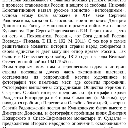
в процессе становления России и защите её свободы. Николай
Константинович назвал русское воинство «непобедимым».
Основа этому была заложена в XIV веке Сергием
Радонежским, когда он благословил воинство князя Дмитрия
Донского на битву с монголо-татарскими войсками на поле
Куликовом. Про Сергия Радонежского Е.И. Рерих писала, что
он есть «…Покровитель России», «от Бога данный России
Воевода» (Письма. Т. III, с. 192. М. 2011). С тех пор в самые
решительные моменты истории страны народ собирается в
своем единстве и дает могучий отпор врагам России. Так
было и в Отечественную войну 1812 года и в годы Великой
Отечественной войны 1941-1945 гг.
Этим трудным моментам и героическим годам в истории
страны посвящена другая часть экспозиции выставки,
составленная из репродукций картин художников и
фотографий тех памятных мест, где события проходили.
Фотографии выполнены сотрудниками Общества Рерихов г.
Сызрани. Особый интерес представляют фотографии храма
Рождества Богородицы в Старом Симонове (г. Москва), где
находится гробница Пересвета и Осляби - богатырей, которых
Сергий Радонежский послал на Куликовскую битву вместе с
Дмитрием Донским, и фотография гробницы князя Дмитрия
Пожарского в Спасо-Евфимиевом монастыре (г. Суздаль) –
предводителя Второго народного ополчения, освободившего