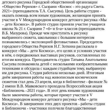
детского рисунка Городской общественной организации
«Общество Рерихов» г. Сызрани «Космос - это радуга Света.
2021» (преподаватель Т.А. Сысуева). Цель работы студии -
оказать помощь всем юным художникам, желающим принять
участие в V Международном конкурсе детского рисунка «Мы
– дети Космоса». В работе студии приняли участие учащиеся
школы № 21 г. Сызрани 7 «б» и 6«а» классов (преподаватель
В.Б. Мазурова). Прежде чем приступить к рисунку
выбранного сюжета, школьники с большим интересом
познакомились с экспозицией фотовыставки. Председатель
городского Общества Рерихов Н.Г. Зоткина рассказала о
конкурсе «Мы – дети Космоса», его целях и условиях участия
в нём, о передвижных выставках рисунков, составленных по
итогам конкурса. Преподаватель студии Татьяна Анатольевна
Сысуева познакомила детей с несколькими изобразительными
техниками и обсудила с каждым студийцем тему, выбранную
им для рисунка. Студия работала несколько дней. Итоговым
днём завершения работы над живописным космическим
сюжетом стал день 23 апреля, когда в библиотеке - филиале №
2 имени В.В. Маяковского проходила Всероссийская акция
«Библионочь –2021 года». В этот день юными художниками
были закончены работы, которые примут участие в V
Международном конкурсе детского рисунка «Мы – дети
Космоса». В завершении этих двух проектов - работы студии
и Библионочи - участники получили благодарственные