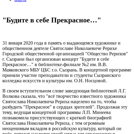
"Будите в себе Прекрасное…"
31 января 2020 года в память о выдающемся художнике и
общественном деятеле Святославе Николаевиче Рерихе
Городской общественной организацией "Общество Рерихов"
г. Сызрани был организован концерт "Будите в себе
Прекрасное…" в библиотеке-филиале №2 им. В.В.
Маяковского МБУ ЦБС г.о. Сызрань. В концертной программе
приняли участие преподаватели и студенты Сызранского
колледжа искусств и культуры им. О.Н. Носцовой.
В своем вступительном слове заведующая библиотекой Л.Г.
Волкова сказала, что "всё творчество известного художника
Святослава Николаевича Рериха нацелено на то, чтобы
разбудить "Прекрасное" в сердцах зрителей". Продолжая эту
тему, ведущая концертной программы Л.П. Минеева
познакомила присутствующих с краткой биографией
Святослава Николаевича Рериха, с тем огромным
неоценимым вкладом в российскую культуру, который он
внёс, передав наследие своей семьи для организации в