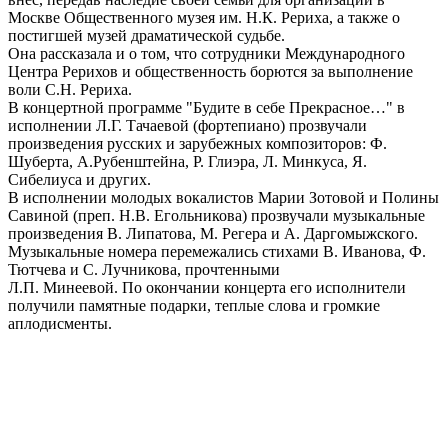
Москве Общественного музея им. Н.К. Рериха, а также о
постигшей музей драматической судьбе.
Она рассказала и о том, что сотрудники Международного
Центра Рерихов и общественность борются за выполнение
воли С.Н. Рериха.
В концертной программе "Будите в себе Прекрасное…" в
исполнении Л.Г. Тачаевой (фортепиано) прозвучали
произведения русских и зарубежных композиторов: Ф.
Шуберта, А.Рубенштейна, Р. Глиэра, Л. Минкуса, Я.
Сибелиуса и других.
В исполнении молодых вокалистов Марии Зотовой и Полины
Савиной (преп. Н.В. Егольникова) прозвучали музыкальные
произведения В. Липатова, М. Регера и А. Даргомыжского.
Музыкальные номера перемежались стихами В. Иванова, Ф.
Тютчева и С. Лучникова, прочтенными
Л.П. Минеевой. По окончании концерта его исполнители
получили памятные подарки, теплые слова и громкие
аплодисменты.