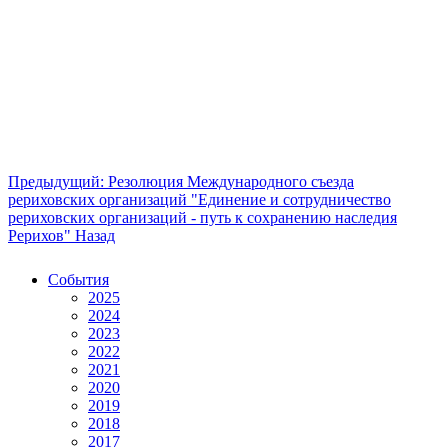
Предыдущий: Резолюция Международного съезда
рериховских организаций "Единение и сотрудничество
рериховских организаций - путь к сохранению наследия
Рерихов"
Назад
События
2025
2024
2023
2022
2021
2020
2019
2018
2017