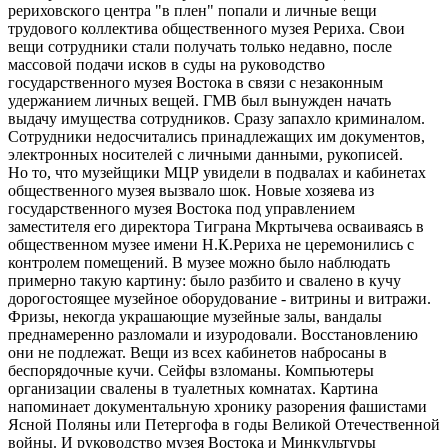
рериховского центра "в плен" попали и личные вещи
трудового коллектива общественного музея Рериха. Свои
вещи сотрудники стали получать только недавно, после
массовой подачи исков в суды на руководство
государственного музея Востока в связи с незаконным
удержанием личных вещей. ГМВ был вынужден начать
выдачу имущества сотрудников. Сразу запахло криминалом.
Сотрудники недосчитались принадлежащих им документов,
электронных носителей с личными данными, рукописей.
Но то, что музейщики МЦР увидели в подвалах и кабинетах
общественного музея вызвало шок. Новые хозяева из
государственного музея Востока под управлением
заместителя его директора Тиграна Мкртычева осваиваясь в
общественном музее имени Н.К.Рериха не церемонились с
контролем помещений. В музее можно было наблюдать
примерно такую картину: было разбито и свалено в кучу
дорогостоящее музейное оборудование - витрины и витражи.
Фризы, некогда украшающие музейные залы, вандалы
преднамеренно разломали и изуродовали. Восстановлению
они не подлежат. Вещи из всех кабинетов набросаны в
беспорядочные кучи. Сейфы взломаны. Компьютеры
организации свалены в туалетных комнатах. Картина
напоминает документальную хронику разорения фашистами
Ясной Поляны или Петергофа в годы Великой Отечественной
войны. И руководство музея Востока и Минкультуры