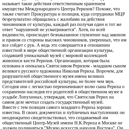
называет такие действия ответственным хранением
имущества Международного Центра Рерихов? Похоже, что
также считает Прокуратура и полиция, куда сотрудники МЦР
безрезультатно обращались с жалобами на действия
чиновников от культуры, каждый раз получая один и тот же
ответ "нарушений не усматривается". Хотя, по всей
видимости, происходит безнаказанное глумление над законом
и правом со стороны высоких чиновников, уверенных, что им
все сойдет с рук. А ведь это совершается в отношении
известной в мире общественной организации культуры,
создавшей уникальный музей с мировой коллекцией
живописи кисти Рерихов. Организации, которая была
основана и опекалась Святославом Рерихом - младшим сыном
великого русского художника Николая Рериха. Впрочем, для
разрушителей общественного музея имена великих
представителей российской культуры, не более чем звук.
Сегодня они с легкостью переиначивают волю сына Рериха о
сохранении наследия его родителей в общественном музее в
усадьбе Лопухиных, утверждая, что Святослав Рерих на
самом деле мечтал создать государственный музей.
Вместе с тем позиция самого младшего Рериха хорошо
известна. В своих документах и публичных выступлениях он
неоднократно свидетельствовал, что создаваемый им
общественный Центр-Музей имени Н.К.Рериха в Москве не
должен подчиняться "Музею искусств народов Востока". Он,