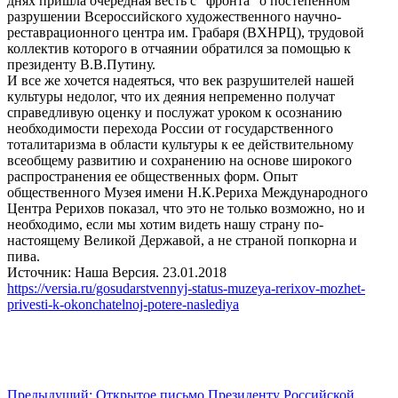
днях пришла очередная весть с "фронта" о постепенном
разрушении Всероссийского художественного научно-
реставрационного центра им. Грабаря (ВХНРЦ), трудовой
коллектив которого в отчаянии обратился за помощью к
президенту В.В.Путину.
И все же хочется надеяться, что век разрушителей нашей
культуры недолог, что их деяния непременно получат
справедливую оценку и послужат уроком к осознанию
необходимости перехода России от государственного
тоталитаризма в области культуры к ее действительному
всеобщему развитию и сохранению на основе широкого
распространения ее общественных форм. Опыт
общественного Музея имени Н.К.Рериха Международного
Центра Рерихов показал, что это не только возможно, но и
необходимо, если мы хотим видеть нашу страну по-
настоящему Великой Державой, а не страной попкорна и
пива.
Источник: Наша Версия. 23.01.2018
https://versia.ru/gosudarstvennyj-status-muzeya-rerixov-mozhet-
privesti-k-okonchatelnoj-potere-naslediya
Предыдущий: Открытое письмо Президенту Российской