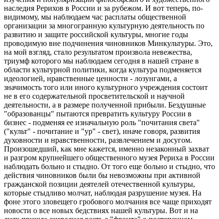
наследия Рерихов в России и за рубежом. И вот теперь, по-
видимому, мы наблюдаем час расплаты общественной
организации за многогранную культурную деятельность по
развитию и защите российской культуры, многие годы
проводимую вне подчинения чиновников Минкультуры. Это,
на мой взгляд, стало результатом произвола невежества,
триумф которого мы наблюдаем сегодня в нашей стране в
области культурной политики, когда культура подменяется
идеологией, нравственные ценности - лозунгами, а
значимость того или иного культурного учреждения состоит
не в его содержательной просветительской и научной
деятельности, а в размере полученной прибыли. Бездушные
"образованцы" пытаются превратить культуру России в
бизнес - подменяя ее изначальную роль "почитания света"
("культ" - почитание и "ур" - свет), иначе говоря, развития
духовности и нравственности, развлечением и досугом.
Произошедший, как мне кажется, именно незаконный захват
и разгром крупнейшего общественного музея Рериха в России
наблюдать больно и стыдно. От того еще больно и стыдно, что
действия чиновников были бы невозможны при активной
гражданской позиции деятелей отечественной культуры,
которые стыдливо молчат, наблюдая разрушение музея. На
фоне этого зловещего гробового молчания все чаще приходят
новости о все новых бедствиях нашей культуры. Вот и на