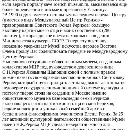
если верить порталу save-roerich-museum.ru, высказывался еще
более определенно в письме к президенту Ельцину:
"В 1990 году я вместе с остальным наследием передал Центру
(имеется в виду Международный Центр Рерихов -
правопреемник Советского Фонда Рерихов) большую
выставку картин моего отца и моих собственных (286
полотен), которая долгое время находилась в ведении
Министерства культуры СССР. Теперь эту выставку
незаконно удерживает Музей искусства народов Востока.
Очень прошу Вас содействовать передаче ее Международному
Центру Рерихов".
Нынешнюю ситуацию с общественным музеем, созданным
коллективом МЦР под руководством доверенного лица
С.Н.Рериха Людмилы Шапошниковой с полным правом
можно назвать своеобразной местью чиновников Святославу
Рериху, который почти тридцать лет назад высказал открытое
недоверие государственно-чиновничьей системе культуры и
поэтому твердо стоял на создании в Москве именно
общественного музея на базе наследия семьи Рерихов,
включающего сотни картин кисти отца и сына Рерихов,
редкие коллекции и уникальный семейный архив с
бесценными философскими рукописями Елены Рерих. За 25
лет активной культурной деятельности общественный Музей
имени Н.К.Рериха МЦР сделал невероятно много для
изучения и популяризации философского и художественного