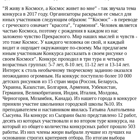
"Я живу в Космосе, а Космос живет во мне" - так звучала тема
конкурса в 2017 году. Организаторы раскрыли ее смысл для
юных участников следующим образом: ""Космос" - в переводе
с греческого означает "красота", "гармония". Человек является
частью Космоса, поэтому с рождения в каждом из нас
заложено чувство Прекрасного. Мир наших мыслей и чувств -
это тоже Космос. У каждого человека он свой, и каждый
видит и ощущает окружающее по-своему. Мы предлагаем
юным участникам Конкурса рассказать в своем рисунке о
своем Космосе". Конкурс проходил в три тура и четырех
возрастных группах: 5-7 лет, 8-10 лет, 11-12 лет и 13-14 лет.
Интерес к столь необычному творческому заданию оказался
неожиданно огромным. На конкурс поступило более 10 000
детских рисунков из 15 стран мира (Россия, Беларусь,
Украина, Казахстан, Болгария, Армения, Узбекистан,
Германия, Великобритания, Индия, Италия, Молдова,
Черногория, Мозамбик, Канада). Из нашего города в конкурсе
приняли участие школьники городской школы №10. Их
преподавателем и наставником явилась Татьяна Анатольевна
Сысуева. На конкурс из Сызрани было представлено 12 работ,
десять из которых участвовали и во втором туре конкурса, на
который из общего количества конкурсных работ прошло 503
работы. Из них члены жюри выбрали лучшие из лучших на
основании строгих критериев отбора. По итогам выбора