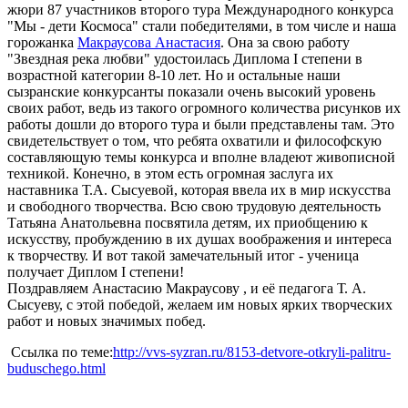
жюри 87 участников второго тура Международного конкурса
"Мы - дети Космоса" стали победителями, в том числе и наша
горожанка
Макраусова Анастасия
. Она за свою работу
"Звездная река любви" удостоилась Диплома I степени в
возрастной категории 8-10 лет. Но и остальные наши
сызранские конкурсанты показали очень высокий уровень
своих работ, ведь из такого огромного количества рисунков их
работы дошли до второго тура и были представлены там. Это
свидетельствует о том, что ребята охватили и философскую
составляющую темы конкурса и вполне владеют живописной
техникой. Конечно, в этом есть огромная заслуга их
наставника Т.А. Сысуевой, которая ввела их в мир искусства
и свободного творчества. Всю свою трудовую деятельность
Татьяна Анатольевна посвятила детям, их приобщению к
искусству, пробуждению в их душах воображения и интереса
к творчеству. И вот такой замечательный итог - ученица
получает Диплом I степени!
Поздравляем Анастасию Макраусову , и её педагога Т. А.
Сысуеву, с этой победой, желаем им новых ярких творческих
работ и новых значимых побед.
Ссылка по теме:
http://vvs-syzran.ru/8153-detvore-otkryli-palitru-
buduschego.html