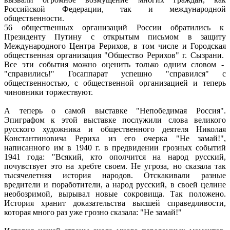
Российской Федерации, так и международной
общественности.
56 общественных организаций России обратились к
Президенту Путину с открытым письмом в защиту
Международного Центра Рерихов, в том числе и Городская
общественная организация "Общество Рерихов" г. Сызрани.
Все эти события можно оценить только одним словом -
"справились!" Госаппарат успешно "справился" с
общественностью, с общественной организацией и теперь
чиновники торжествуют.
А теперь о самой выставке "Непобедимая Россия".
Эпиграфом к этой выставке послужили слова великого
русского художника и общественного деятеля Николая
Константиновича Рериха из его очерка "Не замай!",
написанного им в 1940 г. в предвидении грозных событий
1941 года: "Всякий, кто ополчится на народ русский,
почувствует это на хребте своем. Не угроза, но сказала так
тысячелетняя история народов. Отскакивали разные
вредители и поработители, а народ русский, в своей целине
необозримой, вырывал новые сокровища. Так положено.
История хранит доказательства высшей справедливости,
которая много раз уже грозно сказала: "Не замай!"