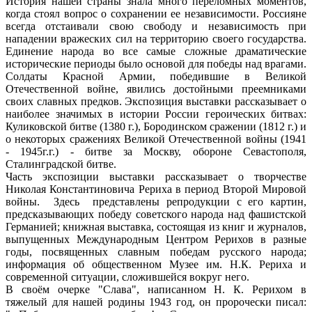
История нашей страны знала много переломных моментов,
когда стоял вопрос о сохранении ее независимости. Россияне
всегда отстаивали свою свободу и независимость при
нападении вражеских сил на территорию своего государства.
Единение народа во все самые сложные драматические
исторические периоды было основой для победы над врагами.
Солдаты Красной Армии, победившие в Великой
Отечественной войне, явились достойными преемниками
своих славных предков. Экспозиция выставки рассказывает о
наиболее значимых в истории России героических битвах:
Куликовской битве (1380 г.), Бородинском сражении (1812 г.) и
о некоторых сражениях Великой Отечественной войны (1941
- 1945г.г.) - битве за Москву, обороне Севастополя,
Сталинградской битве.
Часть экспозиции выставки рассказывает о творчестве
Николая Константиновича Рериха в период Второй Мировой
войны. Здесь представлены репродукции с его картин,
предсказывающих победу советского народа над фашистской
Германией; книжная выставка, состоящая из книг и журналов,
выпущенных Международным Центром Рерихов в разные
годы, посвященных славным победам русского народа;
информация об общественном Музее им. Н.К. Рериха и
современной ситуации, сложившейся вокруг него.
В своём очерке "Слава", написанном Н. К. Рерихом в
тяжелый для нашей родины 1943 год, он пророчески писал: