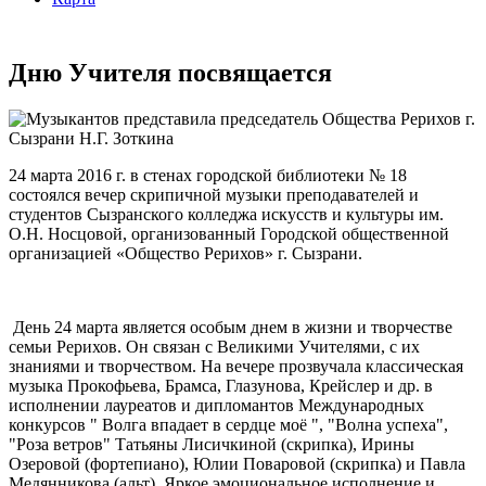
Дню Учителя посвящается
24 марта 2016 г. в стенах городской библиотеки № 18
состоялся вечер скрипичной музыки преподавателей и
студентов Сызранского колледжа искусств и культуры им.
О.Н. Носцовой, организованный Городской общественной
организацией «Общество Рерихов» г. Сызрани.
День 24 марта является особым днем в жизни и творчестве
семьи Рерихов. Он связан с Великими Учителями, с их
знаниями и творчеством. На вечере прозвучала классическая
музыка Прокофьева, Брамса, Глазунова, Крейслер и др. в
исполнении лауреатов и дипломантов Международных
конкурсов " Волга впадает в сердце моё ", "Волна успеха",
"Роза ветров" Татьяны Лисичкиной (скрипка), Ирины
Озеровой (фортепиано), Юлии Поваровой (скрипка) и Павла
Медянникова (альт). Яркое эмоциональное исполнение и