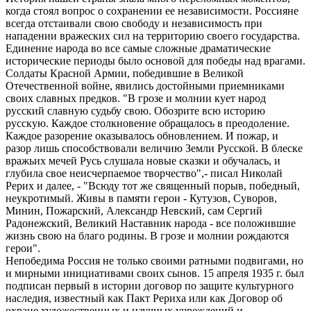
когда стоял вопрос о сохранении ее независимости. Россияне
всегда отстаивали свою свободу и независимость при
нападении вражеских сил на территорию своего государства.
Единение народа во все самые сложные драматические
исторические периоды было основой для победы над врагами.
Солдаты Красной Армии, победившие в Великой
Отечественной войне, явились достойными приемниками
своих славных предков. "В грозе и молнии кует народ
русский славную судьбу свою. Обозрите всю историю
русскую. Каждое столкновение обращалось в преодоление.
Каждое разорение оказывалось обновлением. И пожар, и
разор лишь способствовали величию Земли Русской. В блеске
вражьих мечей Русь слушала новые сказки и обучалась, и
глубила свое неисчерпаемое творчество",- писал Николай
Рерих и далее, - "Всюду тот же священный порыв, победный,
неукротимый. Живы в памяти герои - Кутузов, Суворов,
Минин, Пожарский, Александр Невский, сам Сергий
Радонежский, Великий Наставник народа - все положившие
жизнь свою на благо родины. В грозе и молнии рождаются
герои".
Непобедима Россия не только своими ратными подвигами, но
и мирными инициативами своих сынов. 15 апреля 1935 г. был
подписан первый в истории договор по защите культурного
наследия, известный как Пакт Рериха или как Договор об
охране художественных и научных учреждений и