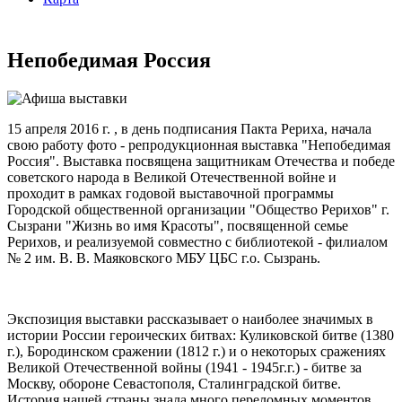
Непобедимая Россия
15 апреля 2016 г. , в день подписания Пакта Рериха, начала
свою работу фото - репродукционная выставка "Непобедимая
Россия". Выставка посвящена защитникам Отечества и победе
советского народа в Великой Отечественной войне и
проходит в рамках годовой выставочной программы
Городской общественной организации "Общество Рерихов" г.
Сызрани "Жизнь во имя Красоты", посвященной семье
Рерихов, и реализуемой совместно с библиотекой - филиалом
№ 2 им. В. В. Маяковского МБУ ЦБС г.о. Сызрань.
Экспозиция выставки рассказывает о наиболее значимых в
истории России героических битвах: Куликовской битве (1380
г.), Бородинском сражении (1812 г.) и о некоторых сражениях
Великой Отечественной войны (1941 - 1945г.г.) - битве за
Москву, обороне Севастополя, Сталинградской битве.
История нашей страны знала много переломных моментов,