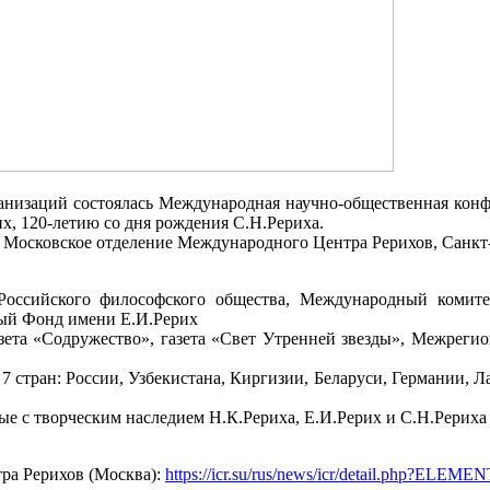
анизаций состоялась Международная научно-общественная конф
х, 120-летию со дня рождения С.Н.Рериха.
Московское отделение Международного Центра Рерихов, Санкт-
Российского философского общества, Международный комит
ный Фонд имени Е.И.Рерих
азета «Содружество», газета «Свет Утренней звезды», Межрег
 7 стран: России, Узбекистана, Киргизии, Беларуси, Германии, Л
е с творческим наследием Н.К.Рериха, Е.И.Рерих и С.Н.Рериха 
ра Рерихов (Москва):
https://icr.su/rus/news/icr/detail.php?ELEM